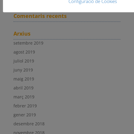
Serrat y Tort vencen en Daroca.
Configuració de Cookies
Comentaris recents
Arxius
setembre 2019
agost 2019
juliol 2019
juny 2019
maig 2019
abril 2019
març 2019
febrer 2019
gener 2019
desembre 2018
novembre 2018