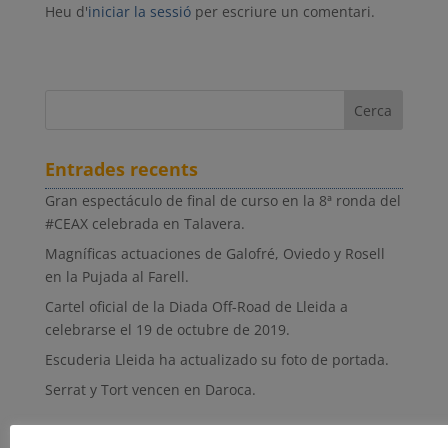
Heu d'
iniciar la sessió
per escriure un comentari.
Entrades recents
Gran espectáculo de final de curso en la 8ª ronda del
#CEAX celebrada en Talavera.
Magníficas actuaciones de Galofré, Oviedo y Rosell
en la Pujada al Farell.
Cartel oficial de la Diada Off-Road de Lleida a
celebrarse el 19 de octubre de 2019.
Escuderia Lleida ha actualizado su foto de portada.
Serrat y Tort vencen en Daroca.
Comentaris recents