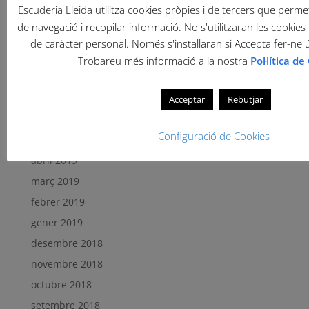
Escuderia Lleida utilitza cookies pròpies i de tercers que permete
de navegació i recopilar informació. No s'utilitzaran les cookies 
Arxius
de caràcter personal. Només s'instal·laran si Accepta fer-ne 
setembre 2019
Trobareu més informació a la nostra
Pol·lítica d
agost 2019
juliol 2019
Acceptar
Rebutjar
juny 2019
Configuració de Cookies
maig 2019
abril 2019
març 2019
febrer 2019
gener 2019
desembre 2018
novembre 2018
octubre 2018
setembre 2018