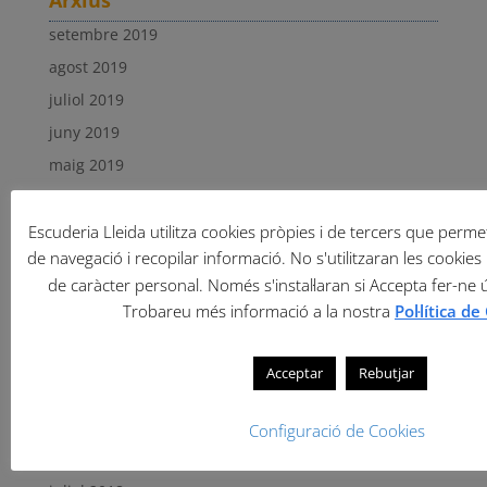
Arxius
setembre 2019
agost 2019
juliol 2019
juny 2019
maig 2019
abril 2019
març 2019
Escuderia Lleida utilitza cookies pròpies i de tercers que permete
de navegació i recopilar informació. No s'utilitzaran les cookies 
febrer 2019
de caràcter personal. Només s'instal·laran si Accepta fer-ne 
gener 2019
Trobareu més informació a la nostra
Pol·lítica d
desembre 2018
novembre 2018
Acceptar
Rebutjar
octubre 2018
setembre 2018
Configuració de Cookies
agost 2018