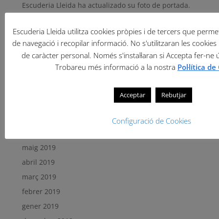
Escuderia Lleida ha actualizado su foto de portada.
Serrat y Tort vencen en Daroca.
Escuderia Lleida utilitza cookies pròpies i de tercers que permete
de navegació i recopilar informació. No s'utilitzaran les cookies 
Comentaris recents
de caràcter personal. Només s'instal·laran si Accepta fer-ne 
Trobareu més informació a la nostra
Pol·lítica d
Arxius
setembre 2019
Acceptar
Rebutjar
agost 2019
juliol 2019
Configuració de Cookies
juny 2019
maig 2019
abril 2019
març 2019
febrer 2019
gener 2019