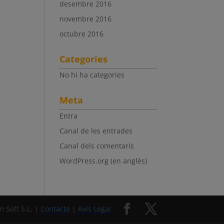
desembre 2016
novembre 2016
octubre 2016
Categories
No hi ha categories
Meta
Entra
Canal de les entrades
Canal dels comentaris
WordPress.org (en anglès)
 Soft S.L. |
Contacte
|
Avís Legal