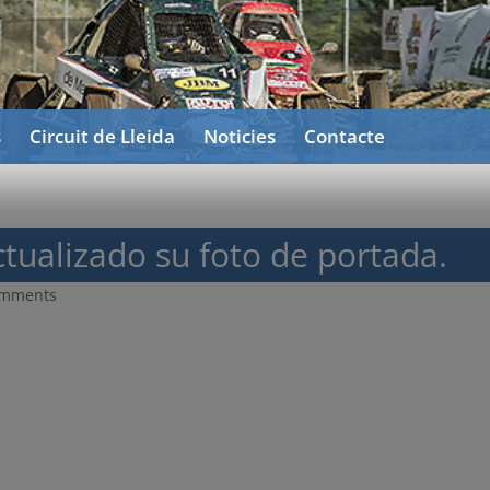
s
Circuit de Lleida
Noticies
Contacte
ctualizado su foto de portada.
omments