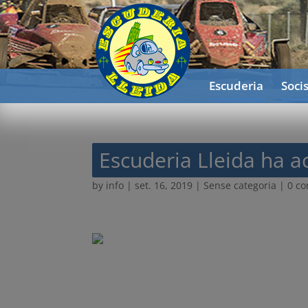
Escuderia
Soci
Escuderia Lleida ha a
by
info
|
set. 16, 2019
| Sense categoria |
0 c