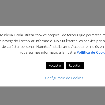
scuderia Lleida utilitza cookies pròpies i de tercers que permeten mil
e navegació i recopilar informació. No s'utilitzaran les cookies per r
de caràcter personal. Només s'instal·laran si Accepta fer-ne ús en
Trobareu més informació a la nostra
Pol·lítica de Cook
Acceptar
Rebutjar
Configuració de Cookies