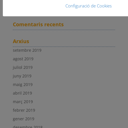
Escuderia Lleida ha actualizado su foto de portada.
Configuració de Cookies
Serrat y Tort vencen en Daroca.
Comentaris recents
Arxius
setembre 2019
agost 2019
juliol 2019
juny 2019
maig 2019
abril 2019
març 2019
febrer 2019
gener 2019
desembre 2018