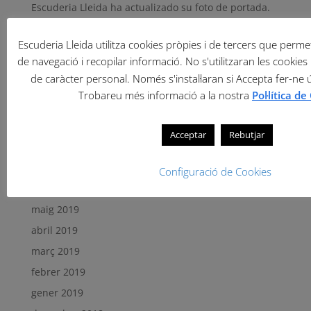
Escuderia Lleida ha actualizado su foto de portada.
Serrat y Tort vencen en Daroca.
Escuderia Lleida utilitza cookies pròpies i de tercers que permete
de navegació i recopilar informació. No s'utilitzaran les cookies 
Comentaris recents
de caràcter personal. Només s'instal·laran si Accepta fer-ne 
Trobareu més informació a la nostra
Pol·lítica d
Arxius
setembre 2019
Acceptar
Rebutjar
agost 2019
juliol 2019
Configuració de Cookies
juny 2019
maig 2019
abril 2019
març 2019
febrer 2019
gener 2019