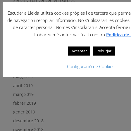
Serrat y Tort vencen en Daroca.
Escuderia Lleida utilitza cookies pròpies i de tercers que permete
Comentaris recents
de navegació i recopilar informació. No s'utilitzaran les cookies 
de caràcter personal. Només s'instal·laran si Accepta fer-ne 
Arxius
Trobareu més informació a la nostra
Pol·lítica d
setembre 2019
agost 2019
Acceptar
Rebutjar
juliol 2019
Configuració de Cookies
juny 2019
maig 2019
abril 2019
març 2019
febrer 2019
gener 2019
desembre 2018
novembre 2018