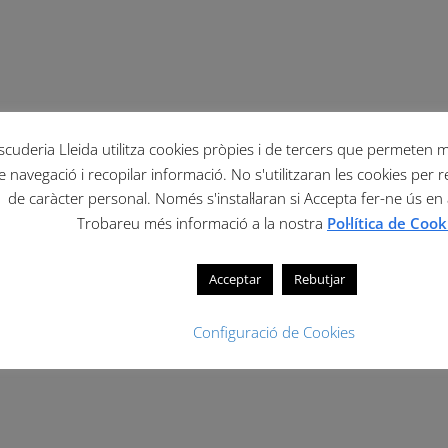
scuderia Lleida utilitza cookies pròpies i de tercers que permeten mil
e navegació i recopilar informació. No s'utilitzaran les cookies per r
de caràcter personal. Només s'instal·laran si Accepta fer-ne ús en
Trobareu més informació a la nostra
Pol·lítica de Cook
Acceptar
Rebutjar
Configuració de Cookies