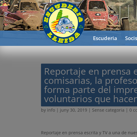
Escuderia
Soci
Reportaje en prensa e
comisarias, la profes
forma parte del impre
voluntarios que hacen
by
info
|
juny 30, 2019
| Sense categoria |
0 
Reportaje en prensa escrita y TV a una de nues