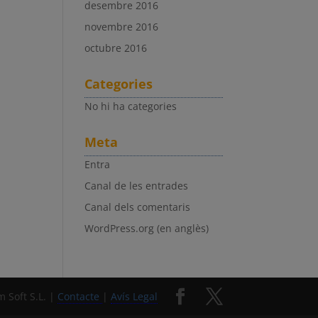
desembre 2016
novembre 2016
octubre 2016
Categories
No hi ha categories
Meta
Entra
Canal de les entrades
Canal dels comentaris
WordPress.org (en anglès)
 Soft S.L. |
Contacte
|
Avís Legal