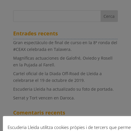
Entrades recents
Gran espectáculo de final de curso en la 8ª ronda del
#CEAX celebrada en Talavera.
Magníficas actuaciones de Galofré, Oviedo y Rosell
en la Pujada al Farell.
Cartel oficial de la Diada Off-Road de Lleida a
celebrarse el 19 de octubre de 2019.
Escuderia Lleida ha actualizado su foto de portada.
Serrat y Tort vencen en Daroca.
Comentaris recents
Escuderia Lleida utilitza cookies pròpies i de tercers que permete
Arxius