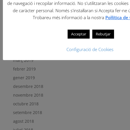
de navegació i recopilar informació. No s'utilitzaran les cookies 
setembre 2019
de caràcter personal. Només s'instal·laran si Accepta fer-ne 
agost 2019
Trobareu més informació a la nostra
Pol·lítica d
juliol 2019
Acceptar
Rebutjar
juny 2019
maig 2019
Configuració de Cookies
abril 2019
març 2019
febrer 2019
gener 2019
desembre 2018
novembre 2018
octubre 2018
setembre 2018
agost 2018
juliol 2018