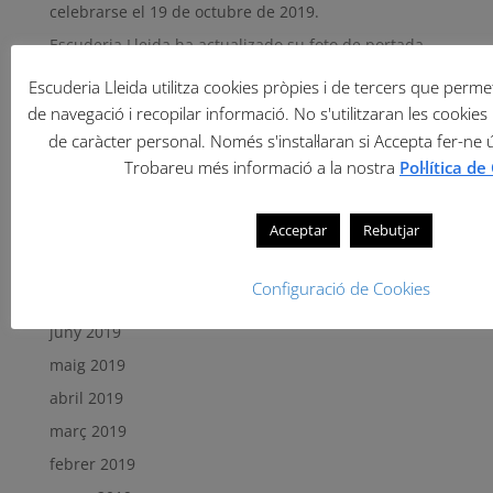
celebrarse el 19 de octubre de 2019.
Escuderia Lleida ha actualizado su foto de portada.
Serrat y Tort vencen en Daroca.
Escuderia Lleida utilitza cookies pròpies i de tercers que permete
de navegació i recopilar informació. No s'utilitzaran les cookies 
Comentaris recents
de caràcter personal. Només s'instal·laran si Accepta fer-ne 
Trobareu més informació a la nostra
Pol·lítica d
Arxius
Acceptar
Rebutjar
setembre 2019
agost 2019
Configuració de Cookies
juliol 2019
juny 2019
maig 2019
abril 2019
març 2019
febrer 2019