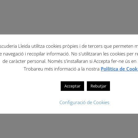
scuderia Lleida utilitza cookies pròpies i de tercers que permeten mil
e navegació i recopilar informació. No s'utilitzaran les cookies per r
de caràcter personal. Només s'instal·laran si Accepta fer-ne ús en
Trobareu més informació a la nostra
Pol·lítica de Cook
Acceptar
Rebutjar
Configuració de Cookies