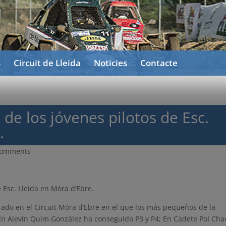
s
Circuit de Lleida
Noticies
Contacte
 de los jóvenes pilotos de Esc.
.
comments
 Esc. Lleida en Móra d’Ebre.
rado en el Circuit Móra d’Ebre en el que los más pequeños de la
n Alevín Quim González ha conseguido P3 y P4; En Cadete Pol Cha