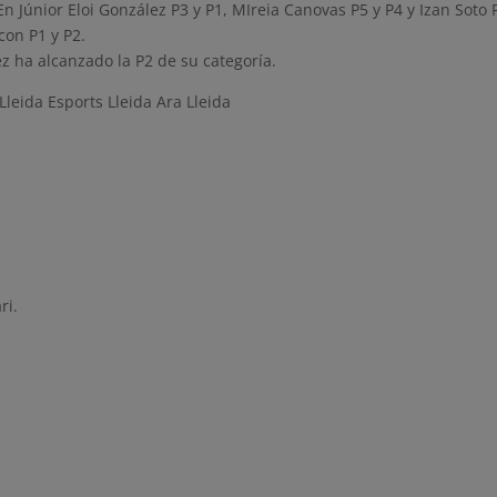
n Júnior Eloi González P3 y P1, MIreia Canovas P5 y P4 y Izan Soto 
con P1 y P2.
z ha alcanzado la P2 de su categoría.
Lleida Esports Lleida Ara Lleida
ri.