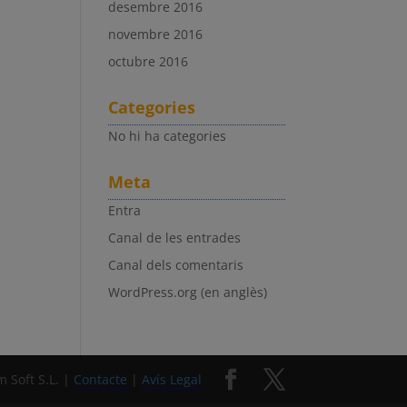
desembre 2016
novembre 2016
octubre 2016
Categories
No hi ha categories
Meta
Entra
Canal de les entrades
Canal dels comentaris
WordPress.org (en anglès)
 Soft S.L. |
Contacte
|
Avís Legal