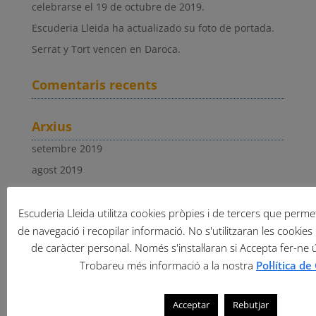
celebrarse el 19 de octubre de 2019.
Escuderia Lleida ha actualizado su foto de portada.
Serrat y Tort vencen en Daroca.
Comentaris recents
Arxius
setembre 2019
agost 2019
juliol 2019
juny 2019
Escuderia Lleida utilitza cookies pròpies i de tercers que permete
de navegació i recopilar informació. No s'utilitzaran les cookies 
maig 2019
de caràcter personal. Només s'instal·laran si Accepta fer-ne 
abril 2019
Trobareu més informació a la nostra
Pol·lítica d
març 2019
febrer 2019
Acceptar
Rebutjar