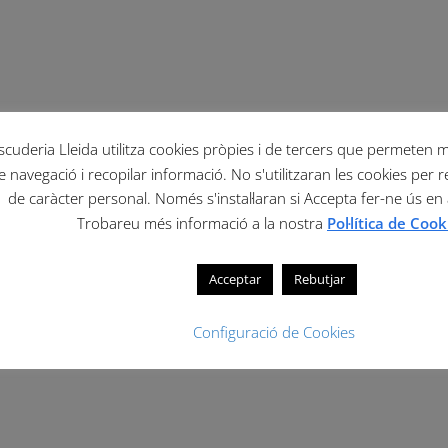
scuderia Lleida utilitza cookies pròpies i de tercers que permeten mil
e navegació i recopilar informació. No s'utilitzaran les cookies per r
de caràcter personal. Només s'instal·laran si Accepta fer-ne ús en
Trobareu més informació a la nostra
Pol·lítica de Cook
Acceptar
Rebutjar
Configuració de Cookies