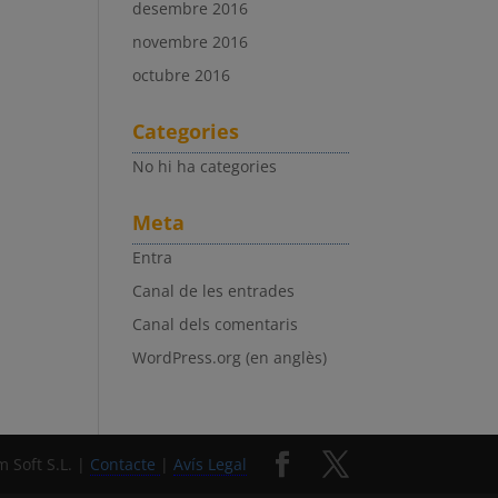
desembre 2016
novembre 2016
octubre 2016
Categories
No hi ha categories
Meta
Entra
Canal de les entrades
Canal dels comentaris
WordPress.org (en anglès)
 Soft S.L. |
Contacte
|
Avís Legal