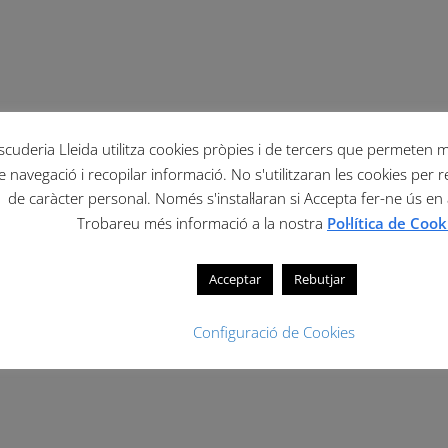
scuderia Lleida utilitza cookies pròpies i de tercers que permeten mil
e navegació i recopilar informació. No s'utilitzaran les cookies per r
de caràcter personal. Només s'instal·laran si Accepta fer-ne ús en
Trobareu més informació a la nostra
Pol·lítica de Cook
Acceptar
Rebutjar
Configuració de Cookies