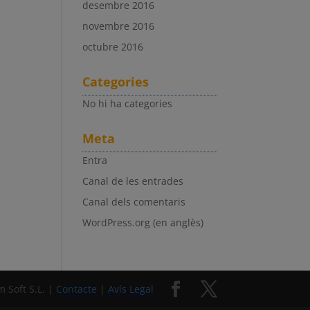
desembre 2016
novembre 2016
octubre 2016
Categories
No hi ha categories
Meta
Entra
Canal de les entrades
Canal dels comentaris
WordPress.org (en anglès)
 Soft S.L. |
Contacte
|
Avís Legal