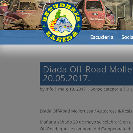
Escuderia
Soci
Diada Off-Road Moller
20.05.2017.
by
info
|
maig 19, 2017
| Sense categoria |
0 
Diada Off-Road Mollerussa / Autocross & Resist
Mañana sábado 20 de mayo se celebrará en el C
Off-Road, que se compone del Campeonato de C