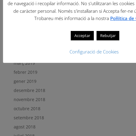
de navegació i recopilar informació. No s'utilitzaran les cookies 
setembre 2019
de caràcter personal. Només s'instal·laran si Accepta fer-ne 
agost 2019
Trobareu més informació a la nostra
Pol·lítica d
juliol 2019
Acceptar
Rebutjar
juny 2019
maig 2019
Configuració de Cookies
abril 2019
març 2019
febrer 2019
gener 2019
desembre 2018
novembre 2018
octubre 2018
setembre 2018
agost 2018
juliol 2018