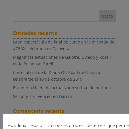
Entrades recents
Gran espectáculo de final de curso en la 8ª ronda del
#CEAX celebrada en Talavera.
Magníficas actuaciones de Galofré, Oviedo y Rosell
en la Pujada al Farell.
Cartel oficial de la Diada Off-Road de Lleida a
celebrarse el 19 de octubre de 2019.
Escuderia Lleida ha actualizado su foto de portada.
Serrat y Tort vencen en Daroca.
Comentaris recents
Escuderia Lleida utilitza cookies pròpies i de tercers que permete
Arxius