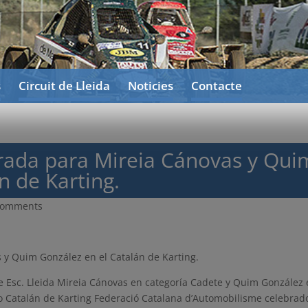
s
Circuit de Lleida
Noticies
Contacte
rada para Mireia Cánovas y Qui
n de Karting.
comments
 y Quim González en el Catalán de Karting.
e Esc. Lleida Mireia Cánovas en categoría Cadete y Quim González
o Catalán de Karting Federació Catalana d’Automobilisme celebrad