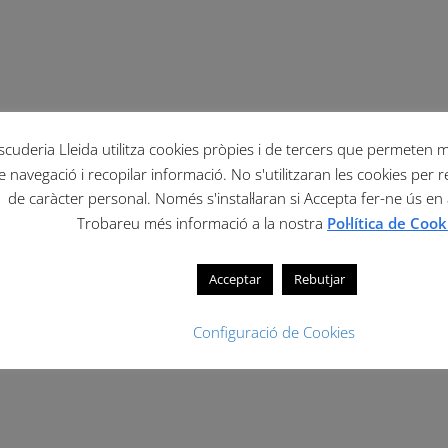
scuderia Lleida utilitza cookies pròpies i de tercers que permeten mil
e navegació i recopilar informació. No s'utilitzaran les cookies per r
de caràcter personal. Només s'instal·laran si Accepta fer-ne ús en
Trobareu més informació a la nostra
Pol·lítica de Cook
Acceptar
Rebutjar
Configuració de Cookies