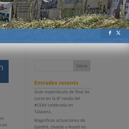
m
Entrades recents
Gran espectáculo de final de
curso en la 8ª ronda del
#CEAX celebrada en
Talavera.
 en
Magníficas actuaciones de
o en
Galofré, Oviedo y Rosell en