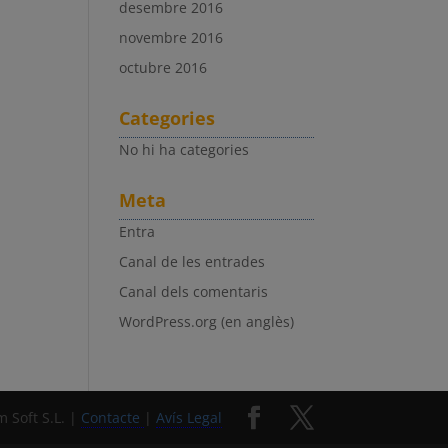
desembre 2016
novembre 2016
octubre 2016
Categories
No hi ha categories
Meta
Entra
Canal de les entrades
Canal dels comentaris
WordPress.org (en anglès)
 Soft S.L. |
Contacte
|
Avís Legal