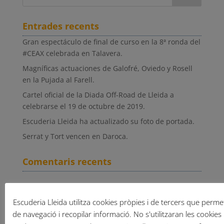
Entrades recents
Gran espectáculo de final de curso en la 8ª ronda del
#CEAX celebrada en Talavera.
Magníficas actuaciones de Galofré, Oviedo y Rosell
en la Pujada al Farell.
Cartel oficial de la Diada Off-Road de Lleida a
celebrarse el 19 de octubre de 2019.
Escuderia Lleida ha actualizado su foto de portada.
Serrat y Tort vencen en Daroca.
Comentaris recents
Arxius
Escuderia Lleida utilitza cookies pròpies i de tercers que permete
setembre 2019
de navegació i recopilar informació. No s'utilitzaran les cookies 
agost 2019