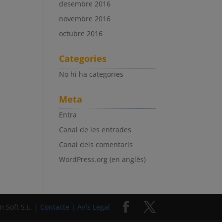
desembre 2016
novembre 2016
octubre 2016
Categories
No hi ha categories
Meta
Entra
Canal de les entrades
Canal dels comentaris
WordPress.org (en anglès)
 Soft S.L. |
Contacte
|
Avís Legal