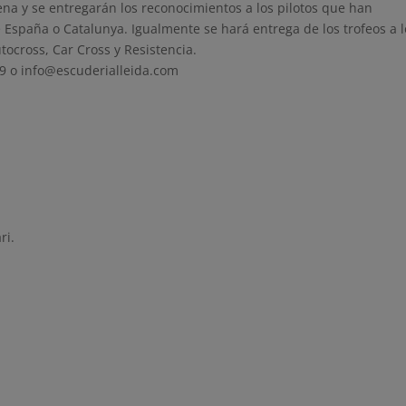
cena y se entregarán los reconocimientos a los pilotos que han
 España o Catalunya. Igualmente se hará entrega de los trofeos a l
ocross, Car Cross y Resistencia.
09 o info@escuderialleida.com
ri.