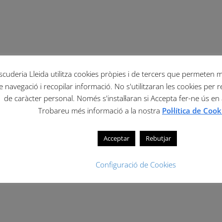
scuderia Lleida utilitza cookies pròpies i de tercers que permeten mil
e navegació i recopilar informació. No s'utilitzaran les cookies per r
de caràcter personal. Només s'instal·laran si Accepta fer-ne ús en
Trobareu més informació a la nostra
Pol·lítica de Cook
Acceptar
Rebutjar
Configuració de Cookies