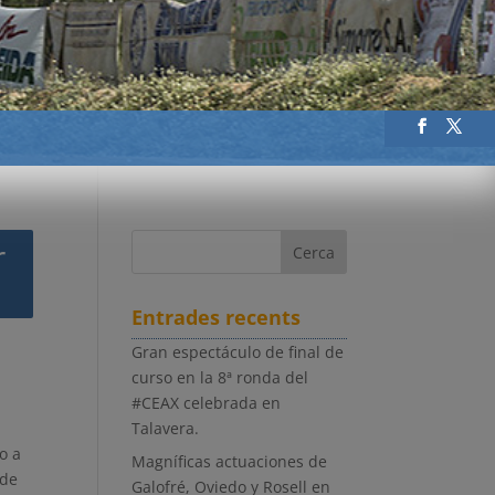
r
Entrades recents
Gran espectáculo de final de
curso en la 8ª ronda del
#CEAX celebrada en
Talavera.
o a
Magníficas actuaciones de
 de
Galofré, Oviedo y Rosell en