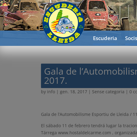
Escuderia
Soci
Gala de l’Automobilis
2017.
by
info
|
gen. 18, 2017
| Sense categoria |
0 
Gala de l’Automobilisme Esportiu de Lleida / 1
El sábado 11 de febrero tendrá lugar la tracio
Tárrega www.hostaldelcarme.com , organizada 