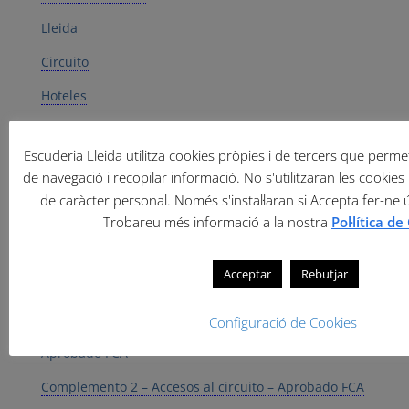
Lleida
Circuito
Hoteles
Previsión meteorológica
Escuderia Lleida utilitza cookies pròpies i de tercers que permete
Datos del Organizador 4H – 2024
de navegació i recopilar informació. No s'utilitzaran les cookies 
Palmarés – 2024
de caràcter personal. Només s'instal·laran si Accepta fer-ne 
Trobareu més informació a la nostra
Pol·lítica d
Reglamento 4H – 2024 – v2 – Aprobado FCA
Horarios 4H – 2024
Acceptar
Rebutjar
Neumáticos – Trofeo KUMHO y premios 4H – 2024
Configuració de Cookies
Complemento 1 – Clases de la competición –
Aprobado FCA
Complemento 2 – Accesos al circuito – Aprobado FCA