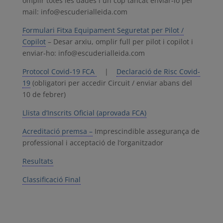
omplir totes les dades i un cop tancat enviar-lo per
mail: info@escuderialleida.com
Formulari Fitxa Equipament Seguretat per Pilot /
Copilot
– Desar arxiu, omplir full per pilot i copilot i
enviar-ho: info@escuderialleida.com
Protocol Covid-19 FCA
|
Declaració de Risc Covid-
19
(obligatori per accedir Circuit / enviar abans del
10 de febrer)
Llista d’Inscrits Oficial (aprovada FCA)
Acreditació premsa –
Imprescindible assegurança de
professional i acceptació de l’organitzador
Resultats
Classificació Final