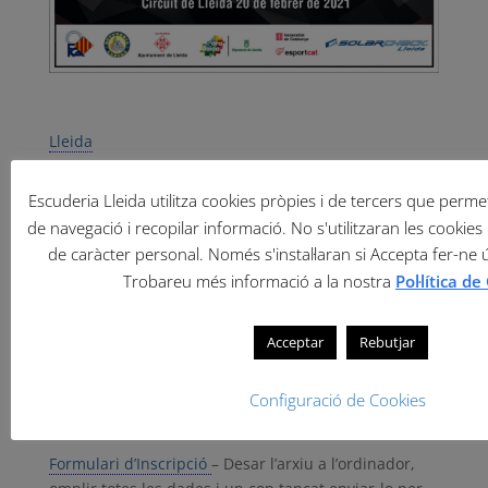
Lleida
Circuit de Lleida
Escuderia Lleida utilitza cookies pròpies i de tercers que permete
Hotels
de navegació i recopilar informació. No s'utilitzaran les cookies 
de caràcter personal. Només s'instal·laran si Accepta fer-ne 
Previsió meteorològica
Trobareu més informació a la nostra
Pol·lítica d
Cartell de la prova
Acceptar
Rebutjar
Reglament Particular
Permís Organització FCA
Configuració de Cookies
Permiso Organización RFEDA
Formulari d’Inscripció
– Desar l’arxiu a l’ordinador,