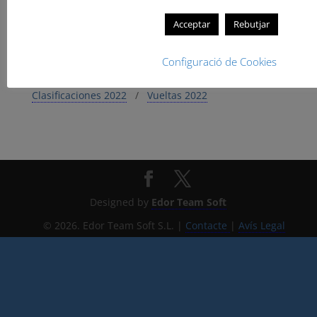
Resultados: cronometraje – live timing
Acceptar
Rebutjar
Clasificaciones 2024
/
Vueltas 2024
Configuració de Cookies
Clasificaciones 2023
/
Vueltas 2023
Clasificaciones 2022
/
Vueltas 2022
Designed by
Edor Team Soft
© 2026. Edor Team Soft S.L. |
Contacte
|
Avís Legal