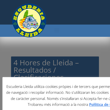
4 Hores de Lleida –
Resultados /
Clasificaciones
Escuderia Lleida utilitza cookies pròpies i de tercers que permete
de navegació i recopilar informació. No s'utilitzaran les cookies 
de caràcter personal. Només s'instal·laran si Accepta fer-ne 
Trobareu més informació a la nostra
Pol·lítica d